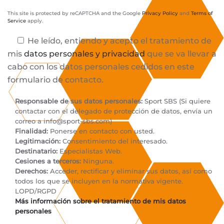
This site is protected by reCAPTCHA and the Google
Privacy Policy
and
Terms of
Service
apply.
He leído, entiendo y acepto el tratamiento de
mis
datos personales y privacidad
que se va llevar a
cabo con los datos personales cedidos en este
formulario de contacto.
Responsable de sus datos personales:
Sport SBS (Si quiere
contactar con el delegado de protección de datos, envía un
correo a
info@sport-sbs.com
)
Finalidad:
Ponerse en contacto con usted.
Legitimación:
Consentimiento del interesado.
Destinatario:
Especialistas Web.
Cesiones a terceros:
Ninguna.
Derechos:
Acceder, rectificar y eliminar sus datos, así como
todos los que se incluyen en la normativa vigente.
LOPD/RGPD
Más información sobre el tratamiento de mis datos
personales