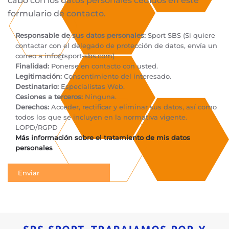
cabo con los datos personales cedidos en este
formulario de contacto.
Responsable de sus datos personales:
Sport SBS (Si quiere
contactar con el delegado de protección de datos, envía un
correo a
info@sport-sbs.com
)
Finalidad:
Ponerse en contacto con usted.
Legitimación:
Consentimiento del interesado.
Destinatario:
Especialistas Web.
Cesiones a terceros:
Ninguna.
Derechos:
Acceder, rectificar y eliminar sus datos, así como
todos los que se incluyen en la normativa vigente.
LOPD/RGPD
Más información sobre el tratamiento de mis datos
personales