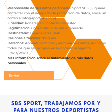
Responsable de sus datos personales:
Sport SBS (Si quiere
contactar con el delegado de protección de datos, envía un
correo a
info@sport-sbs.com
)
Finalidad:
Ponerse en contacto con usted.
Legitimación:
Consentimiento del interesado.
Destinatario:
Especialistas Web.
Cesiones a terceros:
Ninguna.
Derechos:
Acceder, rectificar y eliminar sus datos, así como
todos los que se incluyen en la normativa vigente.
LOPD/RGPD
Más información sobre el tratamiento de mis datos
personales
SBS SPORT, TRABAJAMOS POR Y
PARA NUESTROS DEPORTISTAS