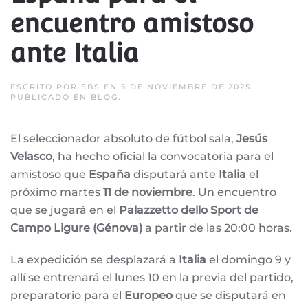
encuentro amistoso
ante Italia
ESCRITO POR
SBS
EN
5 DE NOVIEMBRE DE 2025
.
PUBLICADO EN
BLOG
.
El seleccionador absoluto de fútbol sala,
Jesús
Velasco
, ha hecho oficial la convocatoria para el
amistoso que
España
disputará ante
Italia
el
próximo martes
11 de noviembre
. Un encuentro
que se jugará en el
Palazzetto dello Sport de
Campo Ligure (Génova)
a partir de las 20:00 horas.
La expedición se desplazará a
Italia
el domingo 9 y
allí se entrenará el lunes 10 en la previa del partido,
preparatorio para el
Europeo
que se disputará en