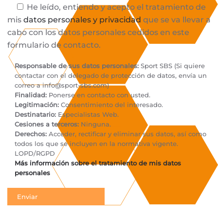
He leído, entiendo y acepto el tratamiento de
mis
datos personales y privacidad
que se va llevar a
cabo con los datos personales cedidos en este
formulario de contacto.
Responsable de sus datos personales:
Sport SBS (Si quiere
contactar con el delegado de protección de datos, envía un
correo a
info@sport-sbs.com
)
Finalidad:
Ponerse en contacto con usted.
Legitimación:
Consentimiento del interesado.
Destinatario:
Especialistas Web.
Cesiones a terceros:
Ninguna.
Derechos:
Acceder, rectificar y eliminar sus datos, así como
todos los que se incluyen en la normativa vigente.
LOPD/RGPD
Más información sobre el tratamiento de mis datos
personales