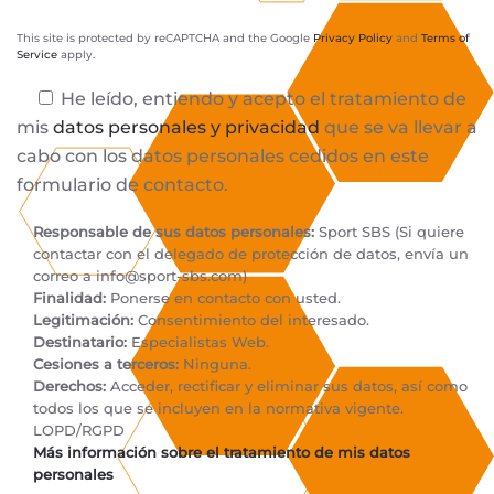
This site is protected by reCAPTCHA and the Google
Privacy Policy
and
Terms of
Service
apply.
He leído, entiendo y acepto el tratamiento de
mis
datos personales y privacidad
que se va llevar a
cabo con los datos personales cedidos en este
formulario de contacto.
Responsable de sus datos personales:
Sport SBS (Si quiere
contactar con el delegado de protección de datos, envía un
correo a
info@sport-sbs.com
)
Finalidad:
Ponerse en contacto con usted.
Legitimación:
Consentimiento del interesado.
Destinatario:
Especialistas Web.
Cesiones a terceros:
Ninguna.
Derechos:
Acceder, rectificar y eliminar sus datos, así como
todos los que se incluyen en la normativa vigente.
LOPD/RGPD
Más información sobre el tratamiento de mis datos
personales