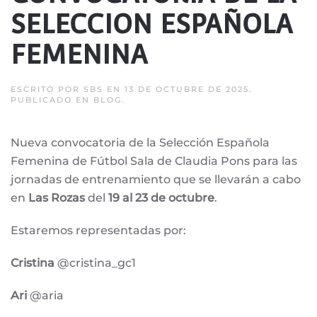
SELECCION ESPAÑOLA
FEMENINA
ESCRITO POR
SBS
EN
13 DE OCTUBRE DE 2025
.
PUBLICADO EN
BLOG
.
Nueva convocatoria de la Selección Española
Femenina de Fútbol Sala de Claudia Pons para las
jornadas de entrenamiento que se llevarán a cabo
en
Las Rozas
del
19 al 23 de octubre
.
Estaremos representadas por:
Cristina
@cristina_gc1
Ari
@aria