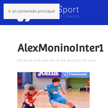
Ir al contenido principal
AlexMoninoInter1
ESCRITO POR
SBS
EN
10 DE AGOSTO DE 2022
.