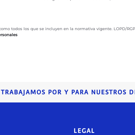
sí como todos los que se incluyen en la normativa vigente. LOPD/RG
ersonales
, TRABAJAMOS POR Y PARA NUESTROS D
U
LEGAL