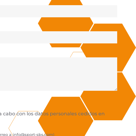
 a cabo con los datos personales cedidos en
orreo a
info@sport-sbs.com
)