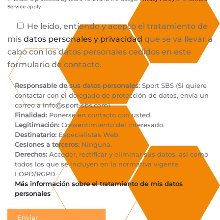
Service
apply.
He leído, entiendo y acepto el tratamiento de
mis
datos personales y privacidad
que se va llevar a
cabo con los datos personales cedidos en este
formulario de contacto.
Responsable de sus datos personales:
Sport SBS (Si quiere
contactar con el delegado de protección de datos, envía un
correo a
info@sport-sbs.com
)
Finalidad:
Ponerse en contacto con usted.
Legitimación:
Consentimiento del interesado.
Destinatario:
Especialistas Web.
Cesiones a terceros:
Ninguna.
Derechos:
Acceder, rectificar y eliminar sus datos, así como
todos los que se incluyen en la normativa vigente.
LOPD/RGPD
Más información sobre el tratamiento de mis datos
personales