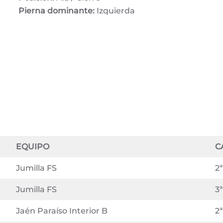
Pierna dominante:
Izquierda
EQUIPO
C
Jumilla FS
2ª
Jumilla FS
3ª
Jaén Paraíso Interior B
2ª