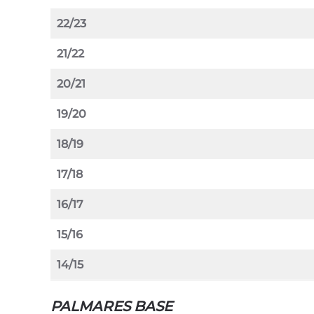
22/23
21/22
20/21
19/20
18/19
17/18
16/17
15/16
14/15
PALMARES BASE