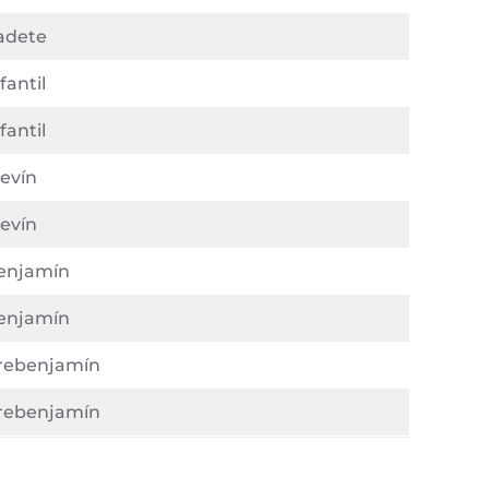
adete
fantil
fantil
levín
levín
enjamín
enjamín
rebenjamín
rebenjamín