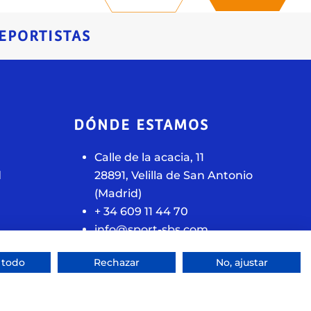
EPORTISTAS
DÓNDE ESTAMOS
Calle de la acacia, 11
d
28891, Velilla de San Antonio
(Madrid)
+ 34 609 11 44 70
info@sport-sbs.com
 todo
Rechazar
No, ajustar
Sitio web creado por
Especialistas Web