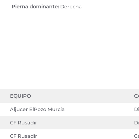
Pierna dominante:
Derecha
EQUIPO
C
Aljucer ElPozo Murcia
Di
CF Rusadir
Di
CF Rusadir
C