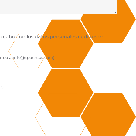
 a cabo con los datos personales cedidos en
orreo a
info@sport-sbs.com
)
PD