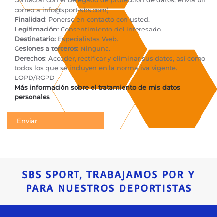
contactar con el delegado de protección de datos, envía un
correo a
info@sport-sbs.com
)
Finalidad:
Ponerse en contacto con usted.
Legitimación:
Consentimiento del interesado.
Destinatario:
Especialistas Web.
Cesiones a terceros:
Ninguna.
Derechos:
Acceder, rectificar y eliminar sus datos, así como
todos los que se incluyen en la normativa vigente.
LOPD/RGPD
Más información sobre el tratamiento de mis datos
personales
SBS SPORT, TRABAJAMOS POR Y
PARA NUESTROS DEPORTISTAS