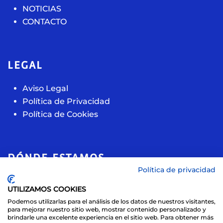
NOTICIAS
CONTACTO
LEGAL
Aviso Legal
Política de Privacidad
Política de Cookies
DÓNDE ESTAMOS
Política de privacidad
Calle de la acacia, 11
UTILIZAMOS COOKIES
28891, Velilla de San Antonio (Madrid)
Podemos utilizarlas para el análisis de los datos de nuestros visitantes,
+ 34 609 11 44 70
para mejorar nuestro sitio web, mostrar contenido personalizado y
brindarle una excelente experiencia en el sitio web. Para obtener más
info@sport-sbs.com