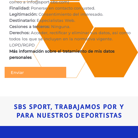
correo a
info@sport-sbs.com
)
Finalidad:
Ponerse en contacto con usted.
Legitimación:
Consentimiento del interesado.
Destinatario:
Especialistas Web.
Cesiones a terceros:
Ninguna.
Derechos:
Acceder, rectificar y eliminar sus datos, así como
todos los que se incluyen en la normativa vigente.
LOPD/RGPD
Más información sobre el tratamiento de mis datos
personales
SBS SPORT, TRABAJAMOS POR Y
PARA NUESTROS DEPORTISTAS