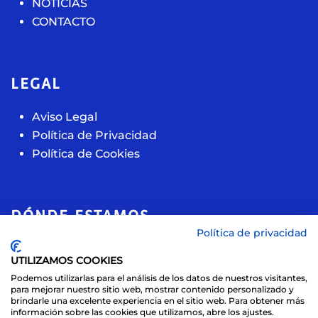
NOTICIAS
CONTACTO
LEGAL
Aviso Legal
Política de Privacidad
Política de Cookies
DÓNDE ESTAMOS
Política de privacidad
Calle de la acacia, 11
UTILIZAMOS COOKIES
28891, Velilla de San Antonio (Madrid)
Podemos utilizarlas para el análisis de los datos de nuestros visitantes,
+ 34 609 11 44 70
para mejorar nuestro sitio web, mostrar contenido personalizado y
brindarle una excelente experiencia en el sitio web. Para obtener más
info@sport-sbs.com
información sobre las cookies que utilizamos, abre los ajustes.