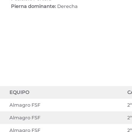
Pierna dominante:
Derecha
EQUIPO
C
Almagro FSF
2ª
Almagro FSF
2ª
Almagro FSF
2ª