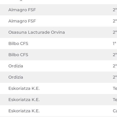
Almagro FSF
2ª
Almagro FSF
2ª
Osasuna Lacturade Orvina
2ª
Bilbo CFS
1ª
Bilbo CFS
2ª
Ordizia
2ª
Ordizia
2ª
Eskoriatza K.E.
Te
Eskoriatza K.E.
Te
Eskoriatza K.E.
C