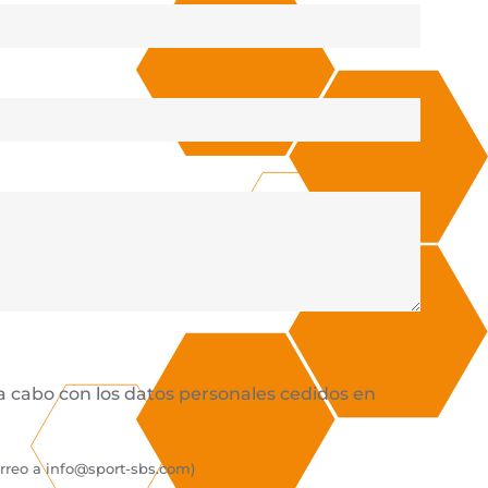
 a cabo con los datos personales cedidos en
orreo a
info@sport-sbs.com
)