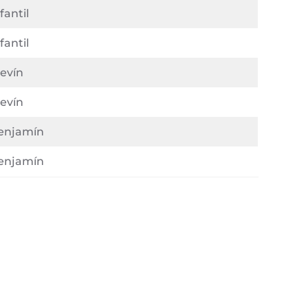
fantil
fantil
levín
levín
enjamín
enjamín