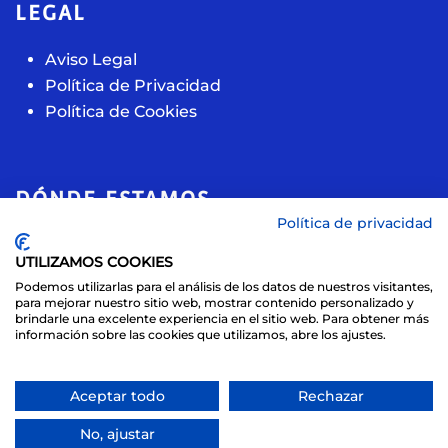
LEGAL
Aviso Legal
Política de Privacidad
Política de Cookies
DÓNDE ESTAMOS
Política de privacidad
Calle de la acacia, 11
UTILIZAMOS COOKIES
28891, Velilla de San Antonio (Madrid)
Podemos utilizarlas para el análisis de los datos de nuestros visitantes,
+ 34 609 11 44 70
para mejorar nuestro sitio web, mostrar contenido personalizado y
brindarle una excelente experiencia en el sitio web. Para obtener más
info@sport-sbs.com
información sobre las cookies que utilizamos, abre los ajustes.
© 2021 SBS Sport Gestión Deportiva
Aceptar todo
Rechazar
Sitio web creado por
Especialistas Web
No, ajustar