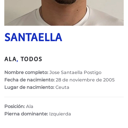
SANTAELLA
ALA
,
TODOS
Nombre completo:
Jose Santaella Postigo
Fecha de nacimiento:
28 de noviembre de 2005
Lugar de nacimiento:
Ceuta
Posición:
Ala
Pierna dominante:
Izquierda