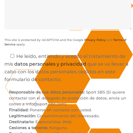
This site is protected by reCAPTCHA and the Google
Privacy Policy
and
Terms of
Service
apply.
He leído, entiendo y acepto el tratamiento de
mis
datos personales y privacidad
que se va llevar a
cabo con los datos personales cedidos en este
formulario de contacto.
Responsable de sus datos personales:
Sport SBS (Si quiere
contactar con el delegado de protección de datos, envía un
correo a
info@sport-sbs.com
)
Finalidad:
Ponerse en contacto con usted.
Legitimación:
Consentimiento del interesado.
Destinatario:
Especialistas Web.
Cesiones a terceros:
Ninguna.