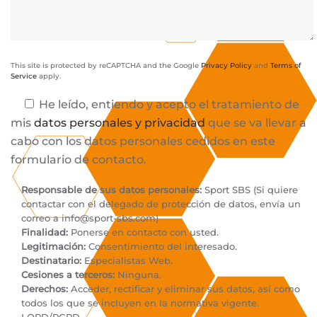
This site is protected by reCAPTCHA and the Google
Privacy Policy
and
Terms of
Service
apply.
He leído, entiendo y acepto el tratamiento de
mis
datos personales y privacidad
que se va llevar a
cabo con los datos personales cedidos en este
formulario de contacto.
Responsable de sus datos personales:
Sport SBS (Si quiere
contactar con el delegado de protección de datos, envía un
correo a
info@sport-sbs.com
)
Finalidad:
Ponerse en contacto con usted.
Legitimación:
Consentimiento del interesado.
Destinatario:
Especialistas Web.
Cesiones a terceros:
Ninguna.
Derechos:
Acceder, rectificar y eliminar sus datos, así como
todos los que se incluyen en la normativa vigente.