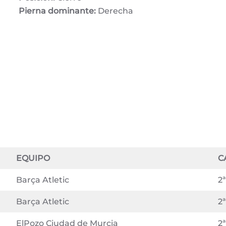
Pierna dominante:
Derecha
EQUIPO
C
Barça Atletic
2ª
Barça Atletic
2ª
ElPozo Ciudad de Murcia
2ª