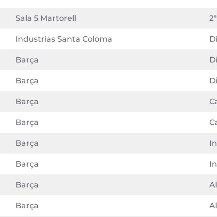
Sala 5 Martorell
2ª
Industrias Santa Coloma
Di
Barça
Di
Barça
Di
Barça
C
Barça
C
Barça
In
Barça
In
Barça
A
Barça
A