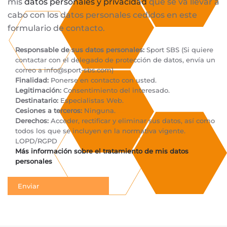
mis
datos personales y privacidad
que se va llevar a
cabo con los datos personales cedidos en este
formulario de contacto.
Responsable de sus datos personales:
Sport SBS (Si quiere
contactar con el delegado de protección de datos, envía un
correo a
info@sport-sbs.com
)
Finalidad:
Ponerse en contacto con usted.
Legitimación:
Consentimiento del interesado.
Destinatario:
Especialistas Web.
Cesiones a terceros:
Ninguna.
Derechos:
Acceder, rectificar y eliminar sus datos, así como
todos los que se incluyen en la normativa vigente.
LOPD/RGPD
Más información sobre el tratamiento de mis datos
personales