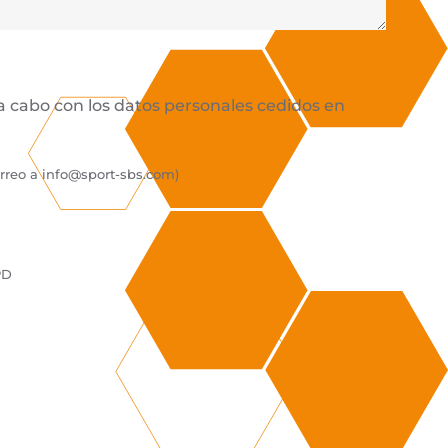
 a cabo con los datos personales cedidos en
orreo a
info@sport-sbs.com
)
PD