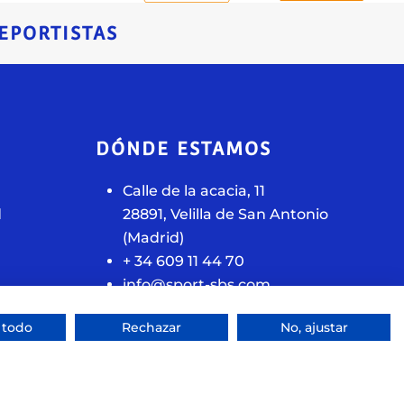
EPORTISTAS
DÓNDE ESTAMOS
Calle de la acacia, 11
d
28891, Velilla de San Antonio
(Madrid)
+ 34 609 11 44 70
info@sport-sbs.com
 todo
Rechazar
No, ajustar
Sitio web creado por
Especialistas Web