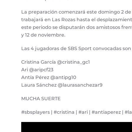
La preparación comenzará este domingo 2 de 
trabajará en Las Rozas hasta el desplazamiento 
este periodo se disputarán dos amistosos frent
y 12 de noviembre.
Las 4 jugadoras de SBS Sport convocadas son l
Cristina García @cristina_gc1
Ari @aripcf23
Antía Pérez @antipg10
Laura Sánchez @laurasanchezar9
MUCHA SUERTE
#sbsplayers | #cristina | #ari | #antiaperez | #