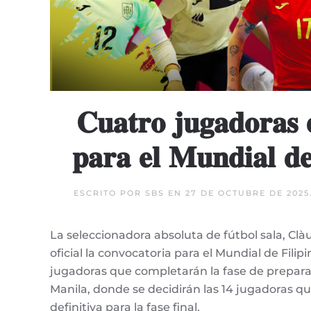
𝐂𝐮𝐚𝐭𝐫𝐨 𝐣𝐮𝐠𝐚𝐝𝐨𝐫𝐚𝐬 𝐞
𝐩𝐚𝐫𝐚 𝐞𝐥 𝐌𝐮𝐧𝐝𝐢𝐚𝐥 𝐝𝐞 
ESCRITO POR
SBS
EN
27 DE OCTUBRE DE 2025
La seleccionadora absoluta de fútbol sala, Cl
oficial la convocatoria para el Mundial de Filipi
jugadoras que completarán la fase de preparac
Manila, donde se decidirán las 14 jugadoras que
definitiva para la fase final.