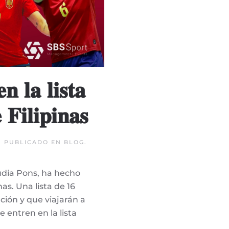
𝐧 𝐥𝐚 𝐥𝐢𝐬𝐭𝐚
𝐅𝐢𝐥𝐢𝐩𝐢𝐧𝐚𝐬
. PUBLICADO EN
BLOG
.
àudia Pons, ha hecho
nas. Una lista de 16
ión y que viajarán a
 entren en la lista