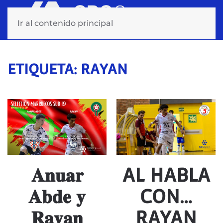
Ir al contenido principal
ETIQUETA:
RAYAN
𝐀𝐧𝐮𝐚𝐫
AL HABLA
𝐀𝐛𝐝𝐞 𝐲
CON…
𝐑𝐚𝐲𝐚𝐧
RAYAN