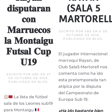
𝐝𝐢𝐬𝐩𝐮𝐭𝐚𝐫𝐚𝐧
(SALA 5
𝐜𝐨𝐧
MARTORELL
𝐌𝐚𝐫𝐫𝐮𝐞𝐜𝐨𝐬
ESCRITO POR
SBS
EN
9 DE
OCTUBRE DE 2025
.
𝐥𝐚 𝐌𝐨𝐧𝐭𝐚𝐢𝐠𝐮
PUBLICADO EN
BLOG
.
𝐅𝐮𝐭𝐬𝐚𝐥 𝐂𝐮𝐩
El jugador internacional
𝐔𝟏𝟗
marroquí Rayan, de
Club Sala5 Martorell nos
comenta como ha ido
ESCRITO POR
SBS
EN
27
DE OCTUBRE DE 2025
.
esta pretemporada tan
PUBLICADO EN
BLOG
.
atípica por la disputa
del Campeonato de
La lista de fútbol
Europa Sub 19.
sala de los Leones sub19
para Montaigu
«Ha ido bastante bien