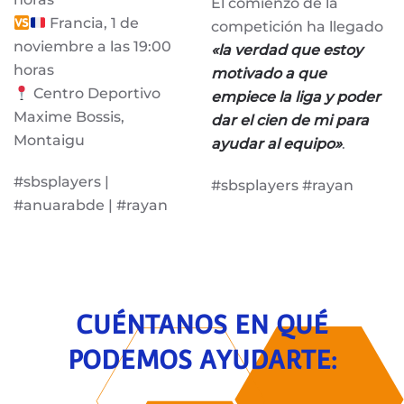
El comienzo de la
Francia, 1 de
competición ha llegado
noviembre a las 19:00
«la verdad que estoy
horas
motivado a que
Centro Deportivo
empiece la liga y poder
Maxime Bossis,
dar el cien de mi para
Montaigu
ayudar al equipo»
.
#sbsplayers |
#sbsplayers #rayan
#anuarabde | #rayan
CUÉNTANOS EN QUÉ
PODEMOS AYUDARTE: