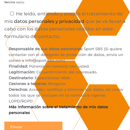
Service
apply.
He leído, entiendo y acepto el tratamiento de
mis
datos personales y privacidad
que se va llevar a
cabo con los datos personales cedidos en este
formulario de contacto.
Responsable de sus datos personales:
Sport SBS (Si quiere
contactar con el delegado de protección de datos, envía un
correo a
info@sport-sbs.com
)
Finalidad:
Ponerse en contacto con usted.
Legitimación:
Consentimiento del interesado.
Destinatario:
Especialistas Web.
Cesiones a terceros:
Ninguna.
Derechos:
Acceder, rectificar y eliminar sus datos, así como
todos los que se incluyen en la normativa vigente.
LOPD/RGPD
Más información sobre el tratamiento de mis datos
personales